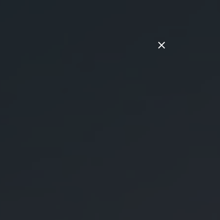
line-Shop
0 62 32 / 72 89 5
Speyer