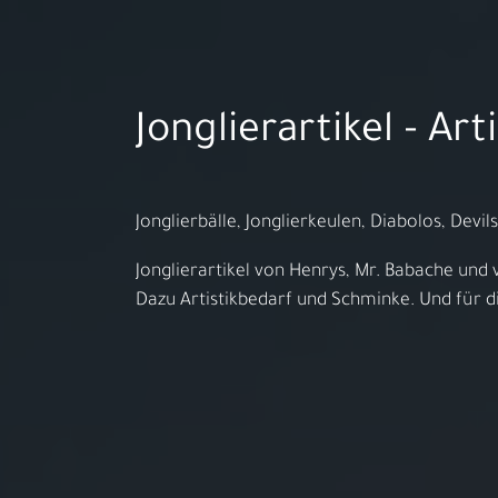
Aktuelles
Jonglierartikel - Arti
Öffnungszeiten:
MO - FR 10:00 - 18:00h | SA 10:00 
Jonglierbälle, Jonglierkeulen, Diabolos, Devils
Jonglierartikel von Henrys, Mr. Babache und 
Dazu Artistikbedarf und Schminke. Und für 
Ihr S