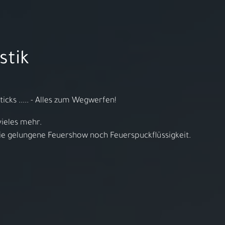
Video starten
Sortiment
Service
Über uns
Kontakt
Anfahrt
On
stik
- 14:00h
ticks ..... - Alles zum Wegwerfen!
vieles mehr.
Herzlich willkommen bei
die gelungene Feuershow noch Feuerspuckflüssigkeit.
ARS LUDI
pielwaren-Fachgeschäft in 