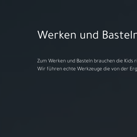
Aktuelles
Werken und Bastel
Öffnungszeiten:
MO - FR 10:00 - 18:00h | SA 10:00 
Zum Werken und Basteln brauchen die Kids ri
​Wir führen echte Werkzeuge die von der Er
Ihr S