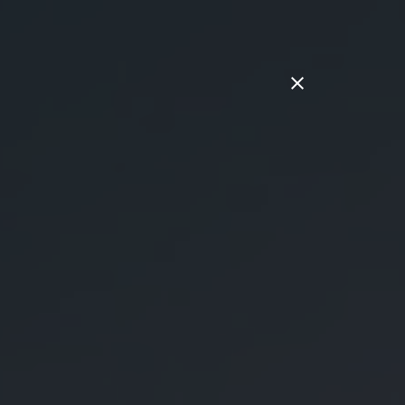
line-Shop
0 62 32 / 72 89 5
Speyer