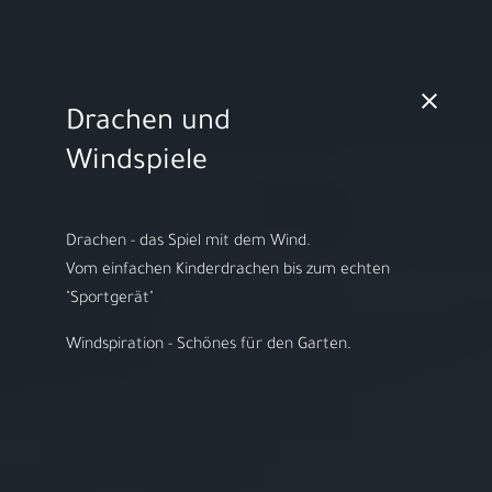
MO - FR 10:00 - 18:00h | SA 10:00 - 14:00h
Drachen und
Video starten
Windspiele
Drachen - das Spiel mit dem Wind.
​Vom einfachen Kinderdrachen bis zum echten
Herzlich willkommen bei
"Sportgerät"
ARS LUDI
Windspiration - Schönes für den Garten.
Ihr Spielwaren-
Fachgeschäft in
Speyer