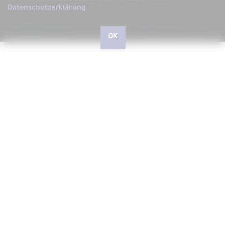
Datenschutzerklärung
.
OK
Hallo, liebe kleine und große Besucher, herzlich
willkommen bei ARS LUDI
Schön, dass Sie uns auf unserer Website besuchen, auf der
wir Ihnen gerne ARS LUDI das Fachgeschäft für
phantasievolles Spielen in Speyer vorstellen möchten.
In unserem Geschäft in der Speyerer Gilgenstraße finden Sie
über 10.000 Artikel - vom richtig guten Spielzeug für Kinder
und Junggebliebene, Spielwaren zum Experimentieren und
Forschen, Outdoorspiele, Drachen und Jonglierartikel,