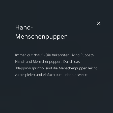
MO - FR 10:00 - 18:00h | SA 10:00 - 14:00h
Hand-
Video starten
Menschenpuppen
Immer gut drauf - Die bekannten Living Puppets
Hand- und Menschenpuppen. Durch das
Herzlich willkommen bei
"Klappmaulprinzip" sind die Menschenpuppen leicht
ARS LUDI
zu bespielen und einfach zum Leben erweckt .
Ihr Spielwaren-
Fachgeschäft in
Speyer