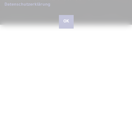
Datenschutzerklärung
.
OK
Hallo, liebe kleine und große Besucher, herzlich
willkommen bei ARS LUDI
Schön, dass Sie uns auf unserer Website besuchen, auf der
wir Ihnen gerne ARS LUDI das Fachgeschäft für
phantasievolles Spielen in Speyer vorstellen möchten.
In unserem Geschäft in der Speyerer Gilgenstraße finden Sie
über 10.000 Artikel - vom richtig guten Spielzeug für Kinder
und Junggebliebene, Spielwaren zum Experimentieren und
Forschen, Outdoorspiele, Drachen und Jonglierartikel,