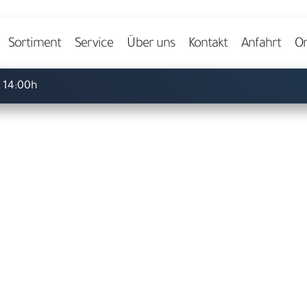
Video starten
Sortiment
Service
Über uns
Kontakt
Anfahrt
On
- 14:00h
Herzlich willkommen bei
ARS LUDI
pielwaren-Fachgeschäft in 