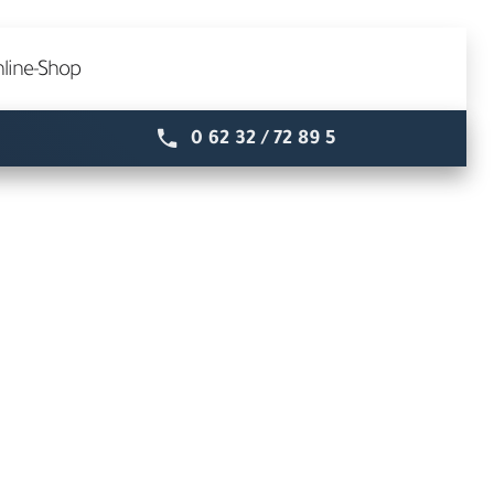
line-Shop
0 62 32 / 72 89 5
Speyer