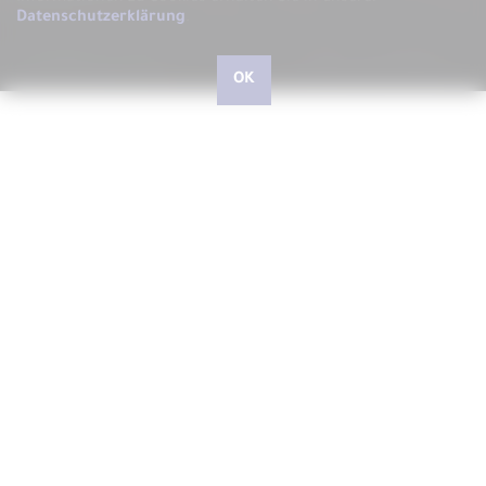
Datenschutzerklärung
.
OK
Hallo, liebe kleine und große Besucher, herzlich
willkommen bei ARS LUDI
Schön, dass Sie uns auf unserer Website besuchen, auf der
wir Ihnen gerne ARS LUDI das Fachgeschäft für
phantasievolles Spielen in Speyer vorstellen möchten.
In unserem Geschäft in der Speyerer Gilgenstraße finden Sie
über 10.000 Artikel - vom richtig guten Spielzeug für Kinder
und Junggebliebene, Spielwaren zum Experimentieren und
Forschen, Outdoorspiele, Drachen und Jonglierartikel,