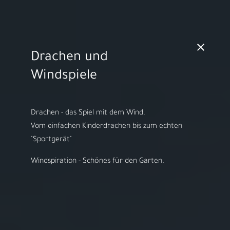
MO - FR 10:00 - 18:00h | SA 10:00 - 14:00h
Drachen und
Video starten
Windspiele
Drachen - das Spiel mit dem Wind.
​Vom einfachen Kinderdrachen bis zum echten
Herzlich willkommen bei
"Sportgerät"
ARS LUDI
Windspiration - Schönes für den Garten.
Ihr Spielwaren-
Fachgeschäft in
Speyer