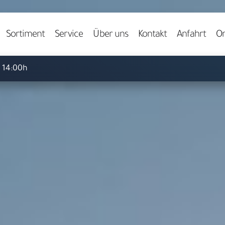
Video starten
Sortiment
Service
Über uns
Kontakt
Anfahrt
On
- 14:00h
Herzlich willkommen bei
ARS LUDI
pielwaren-Fachgeschäft in 