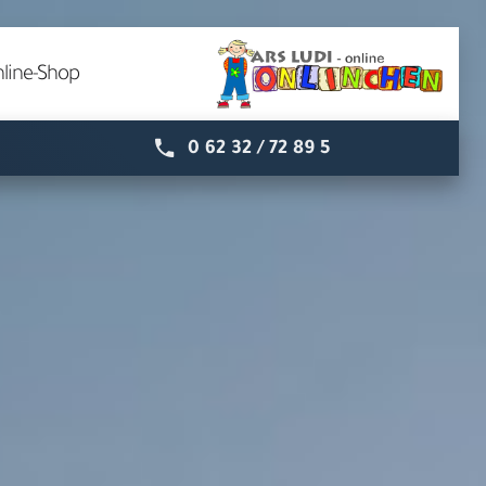
line-Shop
0 62 32 / 72 89 5
Speyer