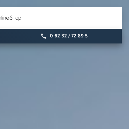
line-Shop
0 62 32 / 72 89 5
Speyer