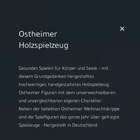
MO - FR 10:00 - 18:00h | SA 10:00 - 14:00h
Ostheimer
Video starten
Holzspielzeug
Gesundes Spielen für Körper und Seele – mit
diesem Grundgedanken hergestelltes
Herzlich willkommen bei
hochwertiges, handgestaltetes Holzspielzeug.
ARS LUDI
Ostheimer Figuren mit dem unverwechselbaren
und unvergleichbaren eigenen Charakter.
Ihr Spielwaren-
​Neben der beliebten Ostheimer Weihnachtskrippe
Fachgeschäft in
sind die Spielfiguren das ganze Jahr über gefragte
Speyer
Spielzeuge - Hergestellt in Deutschland