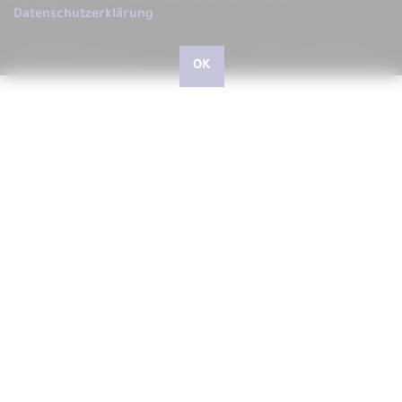
Datenschutzerklärung
.
OK
Hallo, liebe kleine und große Besucher, herzlich
willkommen bei ARS LUDI
Schön, dass Sie uns auf unserer Website besuchen, auf der
wir Ihnen gerne ARS LUDI das Fachgeschäft für
phantasievolles Spielen in Speyer vorstellen möchten.
In unserem Geschäft in der Speyerer Gilgenstraße finden Sie
über 10.000 Artikel - vom richtig guten Spielzeug für Kinder
und Junggebliebene, Spielwaren zum Experimentieren und
Forschen, Outdoorspiele, Drachen und Jonglierartikel,