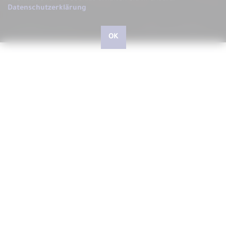
Datenschutzerklärung
.
OK
Hallo, liebe kleine und große Besucher, herzlich
willkommen bei ARS LUDI
Schön, dass Sie uns auf unserer Website besuchen, auf der
wir Ihnen gerne ARS LUDI das Fachgeschäft für
phantasievolles Spielen in Speyer vorstellen möchten.
In unserem Geschäft in der Speyerer Gilgenstraße finden Sie
über 10.000 Artikel - vom richtig guten Spielzeug für Kinder
und Junggebliebene, Spielwaren zum Experimentieren und
Forschen, Outdoorspiele, Drachen und Jonglierartikel,