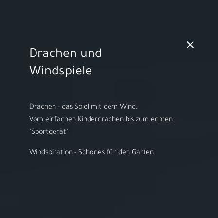
MO - FR 10:00 - 18:00h | SA 10:00 - 14:00h
Drachen und
Video starten
Windspiele
Drachen - das Spiel mit dem Wind.
​Vom einfachen Kinderdrachen bis zum echten
Herzlich willkommen bei
"Sportgerät"
ARS LUDI
Windspiration - Schönes für den Garten.
Ihr Spielwaren-
Fachgeschäft in
Speyer