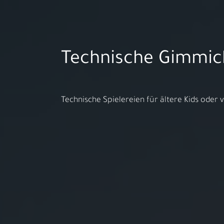
Aktuelles
Technische Gimmic
Öffnungszeiten:
MO - FR 10:00 - 18:00h | SA 10:00 
Technische Spielereien für ältere Kids oder
Ihr S