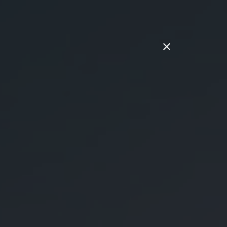
line-Shop
0 62 32 / 72 89 5
Speyer