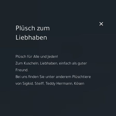
MO - FR 10:00 - 18:00h | SA 10:00 - 14:00h
Plüsch zum
Video starten
Liebhaben
Plüsch für Alle und Jeden!
Zum Kuscheln, Liebhaben, einfach als guter
Herzlich willkommen bei
Freund.
ARS LUDI
Bei uns finden Sie unter anderem Plüschtiere
von Sigikid, Steiff, Teddy Hermann, Kösen
Ihr Spielwaren-
Fachgeschäft in
Speyer