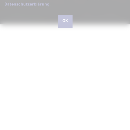
Datenschutzerklärung
.
OK
Hallo, liebe kleine und große Besucher, herzlich
willkommen bei ARS LUDI
Schön, dass Sie uns auf unserer Website besuchen, auf der
wir Ihnen gerne ARS LUDI das Fachgeschäft für
phantasievolles Spielen in Speyer vorstellen möchten.
In unserem Geschäft in der Speyerer Gilgenstraße finden Sie
über 10.000 Artikel - vom richtig guten Spielzeug für Kinder
und Junggebliebene, Spielwaren zum Experimentieren und
Forschen, Outdoorspiele, Drachen und Jonglierartikel,