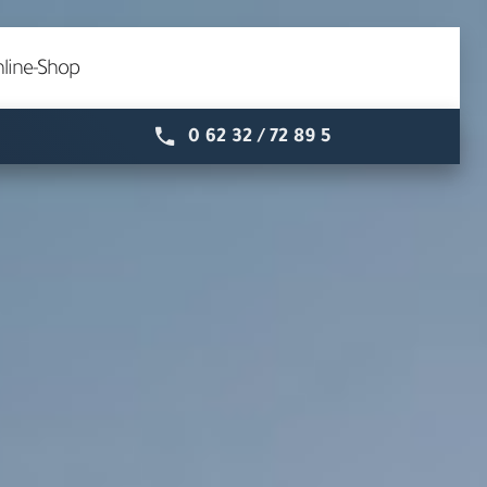
line-Shop
0 62 32 / 72 89 5
Speyer