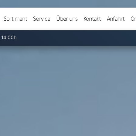
Video starten
Sortiment
Service
Über uns
Kontakt
Anfahrt
On
- 14:00h
Herzlich willkommen bei
ARS LUDI
pielwaren-Fachgeschäft in 