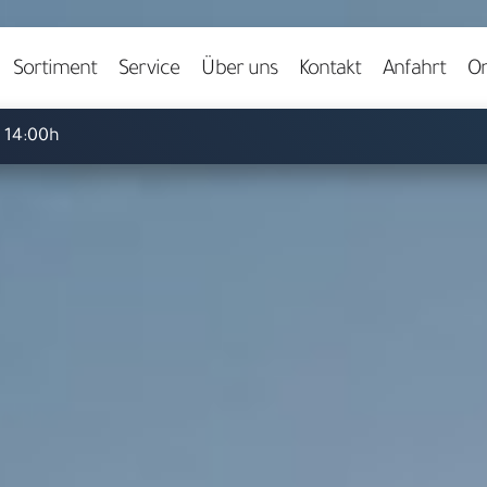
Video starten
Sortiment
Service
Über uns
Kontakt
Anfahrt
On
- 14:00h
Herzlich willkommen bei
ARS LUDI
pielwaren-Fachgeschäft in 