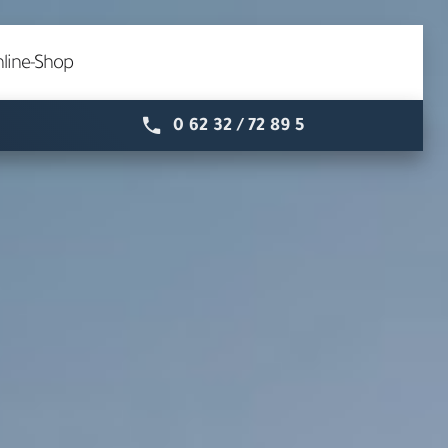
line-Shop
0 62 32 / 72 89 5
Speyer