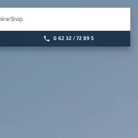
line-Shop
0 62 32 / 72 89 5
Speyer