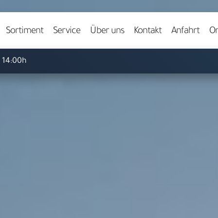
Video starten
Sortiment
Service
Über uns
Kontakt
Anfahrt
On
- 14:00h
Herzlich willkommen bei
ARS LUDI
pielwaren-Fachgeschäft in 