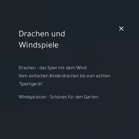
MO - FR 10:00 - 18:00h | SA 10:00 - 14:00h
Drachen und
Video starten
Windspiele
Drachen - das Spiel mit dem Wind.
​Vom einfachen Kinderdrachen bis zum echten
Herzlich willkommen bei
"Sportgerät"
ARS LUDI
Windspiration - Schönes für den Garten.
Ihr Spielwaren-
Fachgeschäft in
Speyer