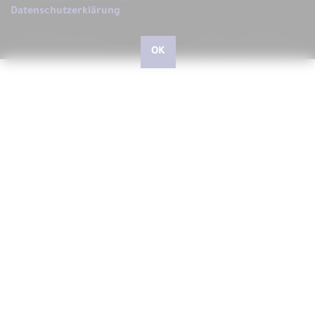
Datenschutzerklärung
.
OK
Hallo, liebe kleine und große Besucher, herzlich
willkommen bei ARS LUDI
Schön, dass Sie uns auf unserer Website besuchen, auf der
wir Ihnen gerne ARS LUDI das Fachgeschäft für
phantasievolles Spielen in Speyer vorstellen möchten.
In unserem Geschäft in der Speyerer Gilgenstraße finden Sie
über 10.000 Artikel - vom richtig guten Spielzeug für Kinder
und Junggebliebene, Spielwaren zum Experimentieren und
Forschen, Outdoorspiele, Drachen und Jonglierartikel,