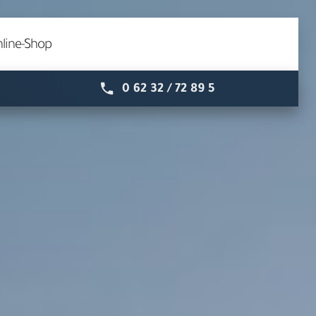
line-Shop
0 62 32 / 72 89 5
Speyer