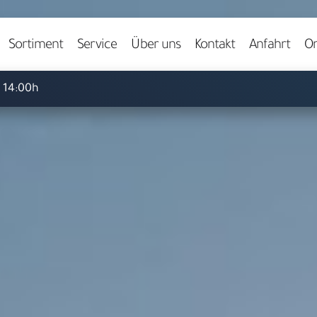
Video starten
Sortiment
Service
Über uns
Kontakt
Anfahrt
On
- 14:00h
Herzlich willkommen bei
ARS LUDI
pielwaren-Fachgeschäft in 